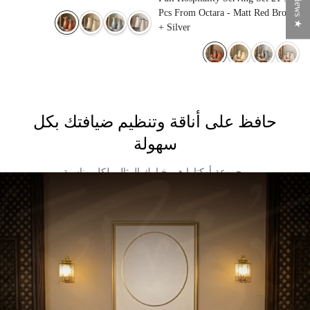
★
R
e
v
i
e
w
Pcs From Octara - Matt Red Brown
s
+ Silver
حافظ على أناقة وتنظيم ضيافتك بكل
سهولة
مجموعة أوكتارا هي خيارك المثالي لكل مناسبة