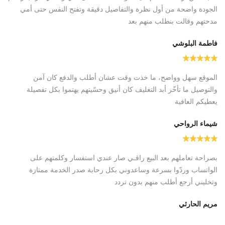
الجودة واضحة من أول نظرة والتفاصيل دقيقة وتفتح النفس حتى أمي
مدحتهم وقالت بنطلب منهم بعد
فاطمة البلوشي
الموقع سهل وواضح، ما خذت وقت عشان أطلب والدفع كان آمن
والتوصيل ما تأخّر أبد التغليف كان أنيق وحسّيتهم يهتموا بكل تفصيلة
يعطيكم العافية
شيماء الرواحي
بصراحة تعاملهم بعد البيع راقـي صار عندي استفسار وكلمتهم على
الواتساب وردّوا بسرعة وساعدوني بكل رحابة صدر الخدمة ممتازة
وتخليني أرجع أطلب منهم بدون تردد
مريم الحارثي