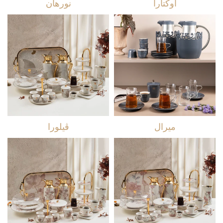
اوكتارا
نورهان
ميرال
ڤيلورا