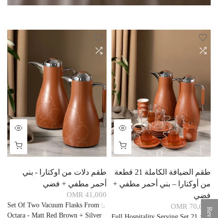
طقم الضيافة الكاملة 21 قطعة
طقم دلات من اوكتارا - بني
ط
من أوكتارا – بني أحمر مطفي +
أحمر مطفي + فضي
ر
MR
41,000 OMR
فضي
.
Set Of Two Vacuum Flasks From
:
.
70,000 OMR
Octara - Matt Red Brown + Silver
Full Hospitality Serving Set 21
:
.